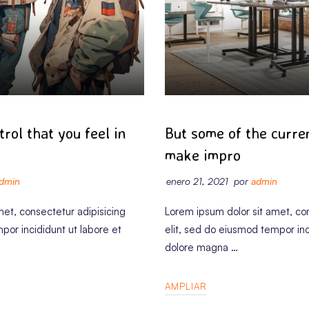
CORPORAT
rol that you feel in
But some of the curre
make impro
dmin
enero 21, 2021
por
admin
met, consectetur adipisicing
Lorem ipsum dolor sit amet, con
por incididunt ut labore et
elit, sed do eiusmod tempor inc
dolore magna …
AMPLIAR