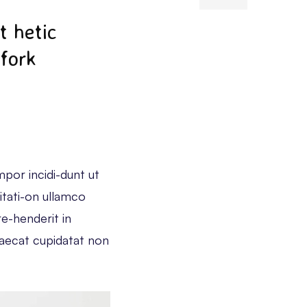
t hetic
hfork
mpor incidi-dunt ut
itati-on ullamco
re-henderit in
ccaecat cupidatat non