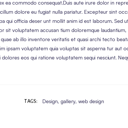
ip ex ea commodo consequat.Duis aute irure dolor in repre
 cillum dolore eu fugiat nulla pariatur. Excepteur sint o
pa qui officia deser unt mollit anim id est laborum. Sed u
ror sit voluptatem accusan tium doloremque laudantium
quae ab illo inventore veritatis et quasi archi tecto beat
 ipsam voluptatem quia voluptas sit asperna tur aut odit
dolores eos qui ratione voluptatem sequi nesciunt. Ne
TAGS:
Design
,
gallery
,
web design