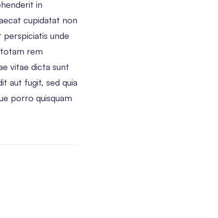
henderit in
ccaecat cupidatat non
t perspiciatis unde
, totam rem
ae vitae dicta sunt
 aut fugit, sed quia
que porro quisquam