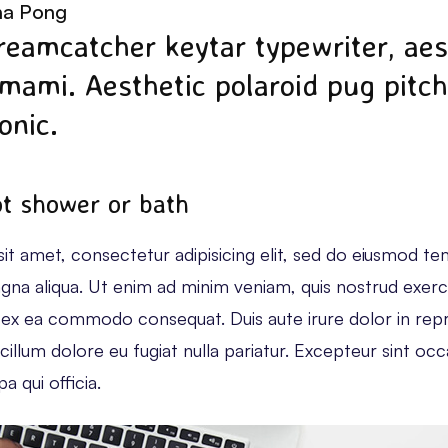
na Pong
dreamcatcher keytar typewriter, aes
umami. Aesthetic polaroid pug pitc
onic.
ot shower or bath
t amet, consectetur adipisicing elit, sed do eiusmod te
gna aliqua. Ut enim ad minim veniam, quis nostrud exerc
uip ex ea commodo consequat. Duis aute irure dolor in rep
 cillum dolore eu fugiat nulla pariatur. Excepteur sint o
a qui officia.