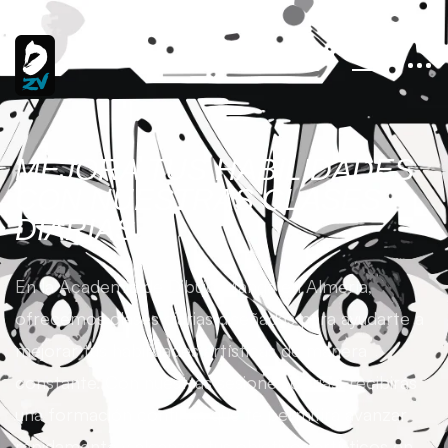
MEJORA TUS HABILIDADES
CON NUESTRAS CLASES
DIARIAS
En la Academia de Dibujo Manga en Almería,
ofrecemos clases diarias diseñadas para ayudarte a
mejorar tus habilidades artísticas de manera
constante. Con nuestras sesiones diarias, recibirás
una formación continua que te permitirá avanzar
rápidamente y alcanzar tus objetivos artísticos en